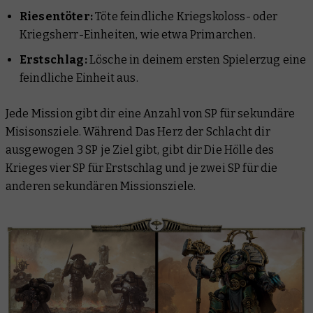
Riesentöter:
Töte feindliche Kriegskoloss- oder
Kriegsherr-Einheiten, wie etwa Primarchen.
Erstschlag:
Lösche in deinem ersten Spielerzug eine
feindliche Einheit aus.
Jede Mission gibt dir eine Anzahl von SP für sekundäre
Misisonsziele. Während Das Herz der Schlacht dir
ausgewogen 3 SP je Ziel gibt, gibt dir Die Hölle des
Krieges vier SP für Erstschlag und je zwei SP für die
anderen sekundären Missionsziele.