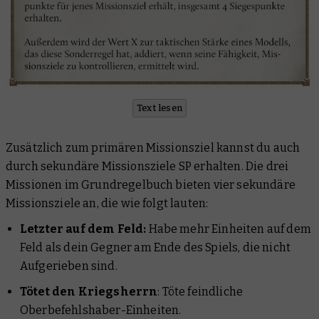
Text lesen
Zusätzlich zum primären Missionsziel kannst du auch
durch sekundäre Missionsziele SP erhalten. Die drei
Missionen im Grundregelbuch bieten vier sekundäre
Missionsziele an, die wie folgt lauten:
Letzter auf dem Feld:
Habe mehr Einheiten auf dem
Feld als dein Gegner am Ende des Spiels, die nicht
Aufgerieben sind.
Tötet den Kriegsherrn
: Töte feindliche
Oberbefehlshaber-Einheiten.