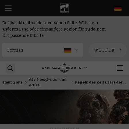
DE
Du bist aktuell auf der deutschen Seite. Wähle ein
anderes Land oder eine andere Region für zu deinem
Ort passende Inhalte.
WEITER
Alle Neuigkeiten und
Hauptseite
Regeln des Zeitalters der Dunkelheit: Missionen und Missionsziele
Artikel