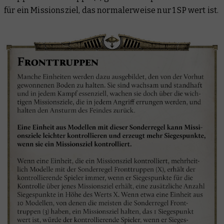
für ein Missionsziel, das normalerweise nur 1 SP wert ist.