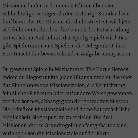
Missionen laufen in der neuen Edition über vier
Schlachtzüge, weniger als der vorherige Standard von
fünf bis sechs. Die Mission, die du bestreitest, wird jetzt
viel früher entschieden, direkt nach der Entscheidung,
mit welchem Punktelimit das Spiel gespielt wird. Das
gibt Spielerinnen und Spielern die Gelegenheit, ihre
Streitmacht der bevorstehenden Aufgabe anzupassen.
Du gewinnst Spiele in Warhammer: The Horus Heresy,
indem du Siegespunkte (oder SP) ansammelst, die über
das Einnehmen von Missionszielen, die Vernichtung
feindlicher Einheiten oder auf andere Weise gewonnen
werden können, abhängig von der gespielten Mission.
Die primären Missionsziele sind deine hauptsächliche
Möglichkeit, Siegespunkte zu erzielen. Die drei
Missionen, die im Grundregelbuch festgehalten sind,
verlangen von dir, Missionsziele auf der Karte