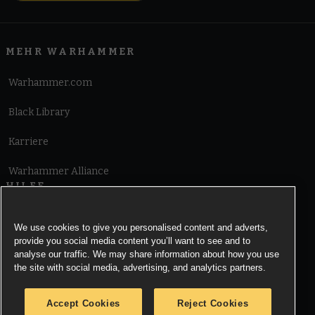
MEHR WARHAMMER
Warhammer.com
Black Library
Karriere
Warhammer Alliance
HILFE
Nutzungsbedingungen
We use cookies to give you personalised content and adverts,
provide you social media content you’ll want to see and to
Informationen zu Cookies
analyse our traffic. We may share information about how you use
the site with social media, advertising, and analytics partners.
Cookies Settings
Accept Cookies
Reject Cookies
Information zu Datenschutz