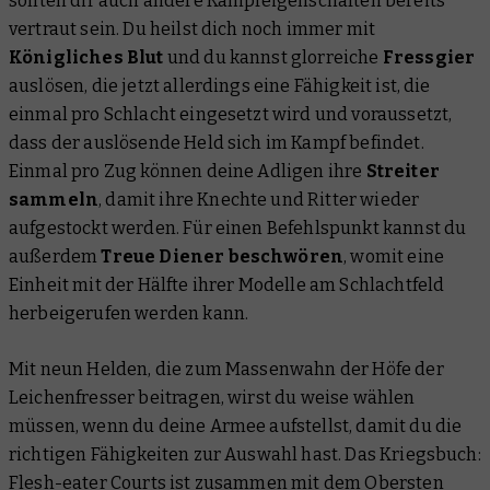
sollten dir auch andere Kampfeigenschaften bereits
vertraut sein. Du heilst dich noch immer mit
Königliches Blut
und du kannst glorreiche
Fressgier
auslösen, die jetzt allerdings eine Fähigkeit ist, die
einmal pro Schlacht eingesetzt wird und voraussetzt,
dass der auslösende Held sich im Kampf befindet.
Einmal pro Zug können deine Adligen ihre
Streiter
sammeln
, damit ihre Knechte und Ritter wieder
aufgestockt werden. Für einen Befehlspunkt kannst du
außerdem
Treue Diener beschwören
, womit eine
Einheit mit der Hälfte ihrer Modelle am Schlachtfeld
herbeigerufen werden kann.
Mit neun Helden, die zum Massenwahn der Höfe der
Leichenfresser beitragen, wirst du weise wählen
müssen, wenn du deine Armee aufstellst, damit du die
richtigen Fähigkeiten zur Auswahl hast. Das Kriegsbuch:
Flesh-eater Courts ist zusammen mit dem Obersten