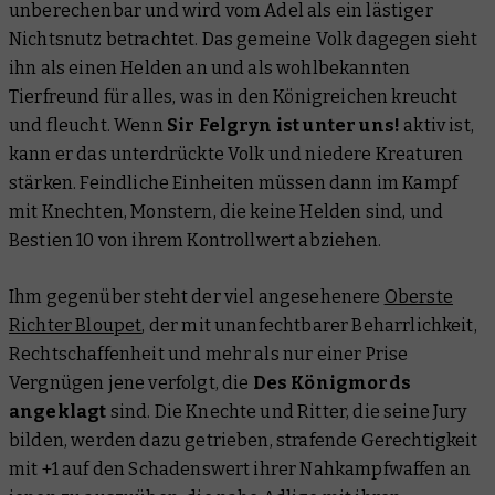
unberechenbar und wird vom Adel als ein lästiger
Nichtsnutz betrachtet. Das gemeine Volk dagegen sieht
ihn als einen Helden an und als wohlbekannten
Tierfreund für alles, was in den Königreichen kreucht
und fleucht. Wenn
Sir Felgryn ist unter uns!
aktiv ist,
kann er das unterdrückte Volk und niedere Kreaturen
stärken. Feindliche Einheiten müssen dann im Kampf
mit Knechten, Monstern, die keine Helden sind, und
Bestien 10 von ihrem Kontrollwert abziehen.
Ihm gegenüber steht der viel angesehenere
Oberste
Richter Bloupet
, der mit unanfechtbarer Beharrlichkeit,
Rechtschaffenheit und mehr als nur einer Prise
Vergnügen jene verfolgt, die
Des Königmords
angeklagt
sind. Die Knechte und Ritter, die seine Jury
bilden, werden dazu getrieben, strafende Gerechtigkeit
mit +1 auf den Schadenswert ihrer Nahkampfwaffen an