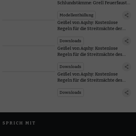
Schlundstämme: Grell Feuerfaust
kommt mit einer Kanone zur
Messerstecherei
Modellenthüllung
Geißel von Aqshy: Kostenlose
Regeln für die Streitmächte der
Zerstörung
Downloads
Geißel von Aqshy: Kostenlose
Regeln für die Streitmächte des
Todes
Downloads
Geißel von Aqshy: Kostenlose
Regeln für die Streitmächte des
Chaos
Downloads
SPRICH MIT