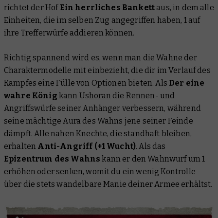
richtet der Hof
Ein herrliches Bankett
aus, in dem alle
Einheiten, die im selben Zug angegriffen haben, 1 auf
ihre Trefferwürfe addieren können.
Richtig spannend wird es, wenn man die Wahne der
Charaktermodelle mit einbezieht, die dir im Verlauf des
Kampfes eine Fülle von Optionen bieten. Als
Der eine
wahre König
kann
Ushoran
die Rennen- und
Angriffswürfe seiner Anhänger verbessern, während
seine mächtige Aura des Wahns jene seiner Feinde
dämpft. Alle nahen Knechte, die standhaft bleiben,
erhalten
Anti-Angriff (+1 Wucht)
. Als das
Epizentrum des Wahns
kann er den Wahnwurf um 1
erhöhen oder senken, womit du ein wenig Kontrolle
über die stets wandelbare Manie deiner Armee erhältst.