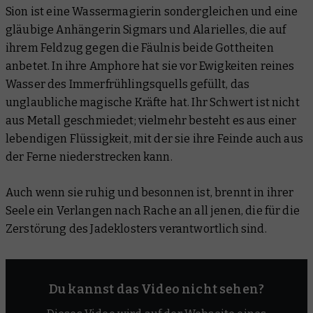
Sion ist eine Wassermagierin sondergleichen und eine
gläubige Anhängerin Sigmars und Alarielles, die auf
ihrem Feldzug gegen die Fäulnis beide Gottheiten
anbetet. In ihre Amphore hat sie vor Ewigkeiten reines
Wasser des Immerfrühlingsquells gefüllt, das
unglaubliche magische Kräfte hat. Ihr Schwert ist nicht
aus Metall geschmiedet; vielmehr besteht es aus einer
lebendigen Flüssigkeit, mit der sie ihre Feinde auch aus
der Ferne niederstrecken kann.
Auch wenn sie ruhig und besonnen ist, brennt in ihrer
Seele ein Verlangen nach Rache an all jenen, die für die
Zerstörung des Jadeklosters verantwortlich sind.
Du kannst das Video nicht sehen?